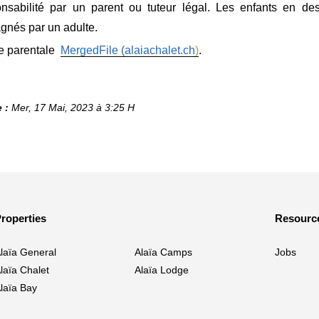
nsabilité par un parent ou tuteur légal. Les enfants en de
nés par un adulte.
e parentale
MergedFile (alaiachalet.ch
)
.
 :
Mer, 17 Mai, 2023 à 3:25 H
roperties
Resourc
laïa General
Alaïa Camps
Jobs
laïa Chalet
Alaïa Lodge
laïa Bay