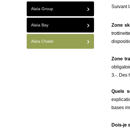
Suivant l
Alaïa Group
Alaïa Bay
Zone sk
trottinet
Alaïa Chalet
dispositi
Zone tr
obligatoi
3.-. Des 
Quels s
explicati
bases im
Dois-je 