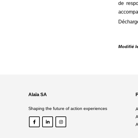
de respo
accompag
Décharg
Modifié le
Alaïa SA
P
Shaping the future of action experiences
A
A
A