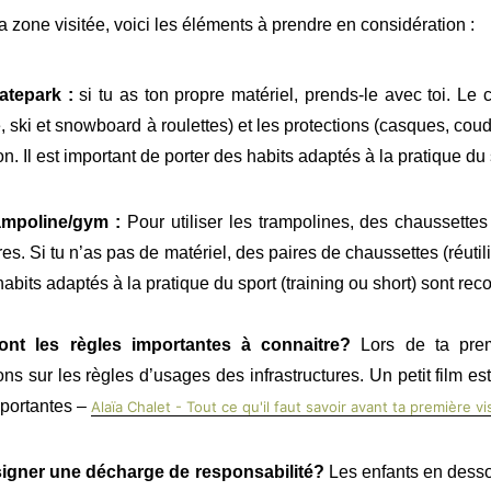
a zone visitée, voici les éléments à prendre en considération :
atepark :
si tu as ton propre matériel, prends-le avec toi. Le 
te, ski et snowboard à roulettes) et les protections (casques, co
on. Il est important de porter des habits adaptés à la pratique du 
ampoline/gym :
Pour utiliser les trampolines, des chaussett
res. Si tu n’as pas de matériel, des paires de chaussettes (réuti
habits adaptés à la pratique du sport (training ou short) sont r
ont les règles importantes à connaitre?
Lors de ta pre
ons sur les règles d’usages des infrastructures. Un petit film 
portantes –
Alaïa Chalet - Tout ce qu'il faut savoir avant ta première v
signer une décharge de responsabilité?
Les enfants en desso