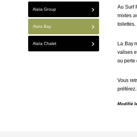
Au Surf
Alaïa Group
mixtes a
toilettes.
Alaïa Bay
Alaïa Chalet
La Bay
valises e
ou perte 
Vous ret
préférez.
Modifié le