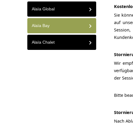
Kostenlo
Alaïa Global
Sie könn
auf uns
Alaïa Bay
Session,
Kundenko
Alaïa Chalet
Stornier
Wir empf
verfügba
der Sessi
Bitte bea
Stornier
Nach Abl